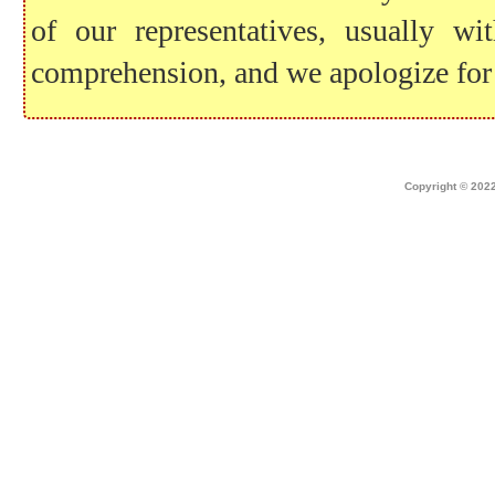
of our representatives, usually 
comprehension, and we apologize for
Home
|
about dek canada
|
technical i
Copyright © 2022