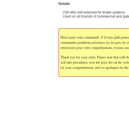
Details
230-460 volt solenoid for brake systems
Used on all brands of commercial and gat
Merci pour votre commande. S’il vous plaît prenez no
commandes prendront préséance sur les prix du si
remercions pour votre compréhension, et nous nou
Thank you for your order. Please note that with th
will take precedence over the price list on the we
for your comprehension, and we apologize for the