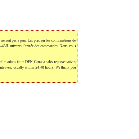
 ne soit pas à jour. Les prix sur les confirmations de
 24-48H suivants l’entrée des commandes. Nous vous
 confirmations from DEK Canada sales representatives
sentatives, usually within 24-48 hours. We thank you
 us