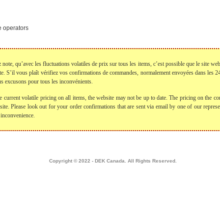
e operators
te, qu’avec les fluctuations volatiles de prix sur tous les items, c’est possible que le site web
te. S’il vous plaît vérifiez vos confirmations de commandes, normalement envoyées dans les
s excusons pour tous les inconvénients.
e current volatile pricing on all items, the website may not be up to date. The pricing on the
bsite. Please look out for your order confirmations that are sent via email by one of our repre
 inconvenience.
Home
|
about dek canada
|
technical info
|
create a login
|
apply for credit
|
Français
|
contact
Copyright © 2022 - DEK Canada. All Rights Reserved.