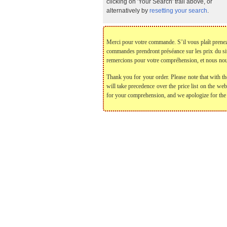
clicking on 'Your Search' trail above, or
alternatively by
resetting your search
.
Merci pour votre commande. S’il vous plaît prenez no
commandes prendront préséance sur les prix du si
remercions pour votre compréhension, et nous nou
Thank you for your order. Please note that with th
will take precedence over the price list on the we
for your comprehension, and we apologize for the