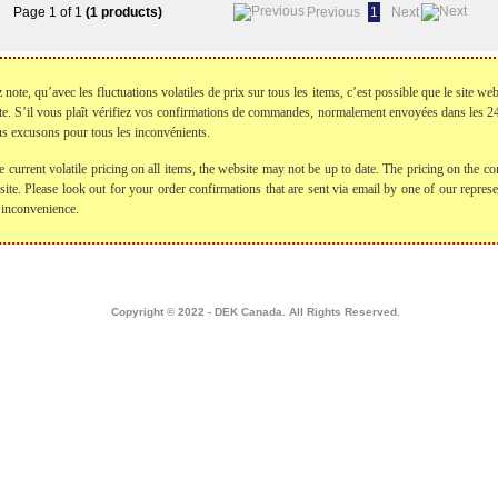
Page 1 of 1
(1 products)
Previous
1
Next
te, qu’avec les fluctuations volatiles de prix sur tous les items, c’est possible que le site web
te. S’il vous plaît vérifiez vos confirmations de commandes, normalement envoyées dans les
s excusons pour tous les inconvénients.
e current volatile pricing on all items, the website may not be up to date. The pricing on the
bsite. Please look out for your order confirmations that are sent via email by one of our repre
 inconvenience.
Home
|
about dek canada
|
technical info
|
create a login
|
apply for credit
|
Français
|
contact
Copyright © 2022 - DEK Canada. All Rights Reserved.