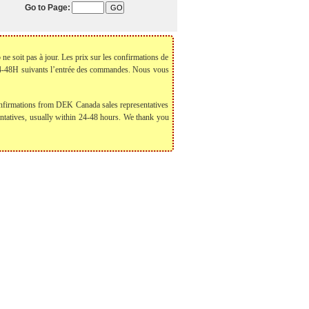
Go to Page:
 ne soit pas à jour. Les prix sur les confirmations de
 24-48H suivants l’entrée des commandes. Nous vous
 confirmations from DEK Canada sales representatives
sentatives, usually within 24-48 hours. We thank you
 us