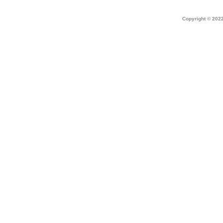
Home
|
about dek canada
|
technical i
Copyright © 2022