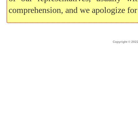
comprehension, and we apologize for
Home
|
about dek canada
|
technical i
Copyright © 2022