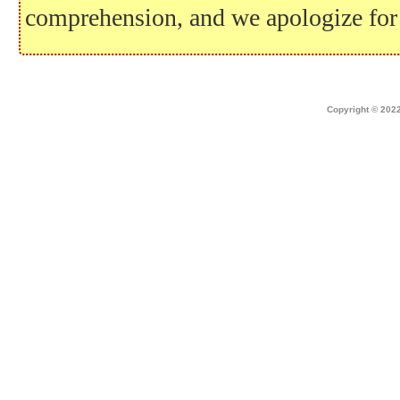
comprehension, and we apologize for
Home
|
about dek canada
|
technical i
Copyright © 2022